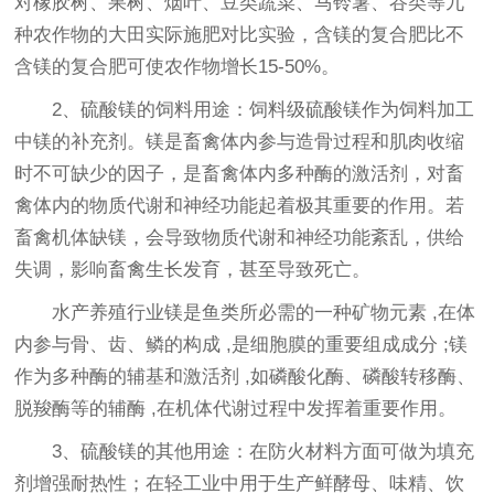
对橡胶树、果树、烟叶、豆类蔬菜、马铃薯、谷类等九
种农作物的大田实际施肥对比实验，含镁的复合肥比不
含镁的复合肥可使农作物增长15-50%。
2、硫酸镁的饲料用途：饲料级硫酸镁作为饲料加工
中镁的补充剂。镁是畜禽体内参与造骨过程和肌肉收缩
时不可缺少的因子，是畜禽体内多种酶的激活剂，对畜
禽体内的物质代谢和神经功能起着极其重要的作用。若
畜禽机体缺镁，会导致物质代谢和神经功能紊乱，供给
失调，影响畜禽生长发育，甚至导致死亡。
水产养殖行业镁是鱼类所必需的一种矿物元素 ,在体
内参与骨、齿、鳞的构成 ,是细胞膜的重要组成成分 ;镁
作为多种酶的辅基和激活剂 ,如磷酸化酶、磷酸转移酶、
脱羧酶等的辅酶 ,在机体代谢过程中发挥着重要作用。
3、硫酸镁的其他用途：在防火材料方面可做为填充
剂增强耐热性；在轻工业中用于生产鲜酵母、味精、饮